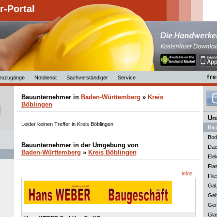
-Portal
euzugänge
Notdienst
Sachverständiger
Service
Bauunternehmer in
Baden-Württemberg
»
Kreis
Böblingen
Uns
Leider keinen Treffer in Kreis Böblingen
Bau
Bod
Bauunternehmer in der Umgebung von
Dac
Baden-Württemberg
»
Kreis Böblingen
Elek
Fla
infos
Flie
GaL
Geb
Ger
Gla