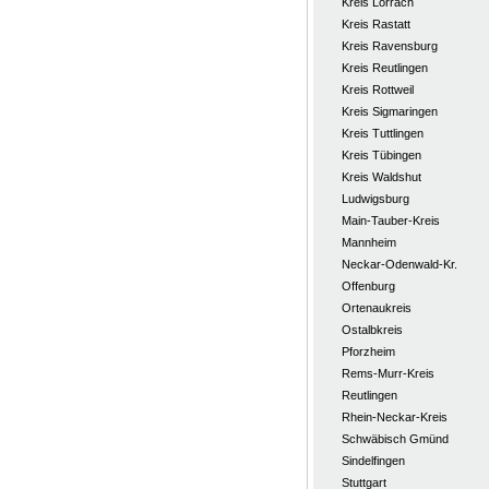
Kreis Lörrach
Kreis Rastatt
Kreis Ravensburg
Kreis Reutlingen
Kreis Rottweil
Kreis Sigmaringen
Kreis Tuttlingen
Kreis Tübingen
Kreis Waldshut
Ludwigsburg
Main-Tauber-Kreis
Mannheim
Neckar-Odenwald-Kr.
Offenburg
Ortenaukreis
Ostalbkreis
Pforzheim
Rems-Murr-Kreis
Reutlingen
Rhein-Neckar-Kreis
Schwäbisch Gmünd
Sindelfingen
Stuttgart