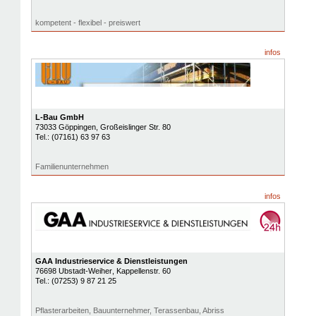
kompetent - flexibel - preiswert
infos
L-Bau GmbH
73033
Göppingen
, Großeislinger Str. 80
Tel.:
(07161) 63 97 63
Familienunternehmen
infos
GAA Industrieservice & Dienstleistungen
76698
Ubstadt-Weiher
, Kappellenstr. 60
Tel.:
(07253) 9 87 21 25
Pflasterarbeiten, Bauunternehmer, Terassenbau, Abriss