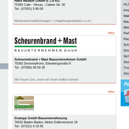
Hans WEBER GmbH u. Co KG
HLS
75365
Calw - Hirsau
, Calwer Str. 30
Tel.:
(07051) 5 80 06
Inn
Mal
Mauerwerksabdichtungen + Umgebungsarbeiten u.v.m.
Mau
Meta
infos
Park
Rau
Sch
Sch
Sich
Scheurenbrand + Mast Bauunternehmen GmbH
Stu
75392
Deckenpfronn
, Ettenbergstraße 8
Tel.:
(07056) 96 59 36
Tro
Zim
Wir freuen Uns, wenn wir Ihnen helfen können
infos
Grampp GmbH Bauunternehmung
76532
Baden-Baden
, Kleine Dollenstrasse 18
Tel.:
(07221) 6 19 35