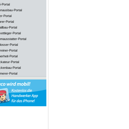
-Portal
enausbau-Portal
er-Portal
rer-Portal
llbau-Portal
ettleger-Portal
mausstatter-Portal
losser-Portal
reiner-Portal
erheit-Portal
ckateur-Portal
ckenbau-Portal
merer-Portal