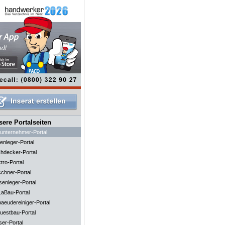
ere Portalseiten
unternehmer-Portal
enleger-Portal
hdecker-Portal
tro-Portal
schner-Portal
senleger-Portal
aBau-Portal
aeudereiniger-Portal
uestbau-Portal
ser-Portal