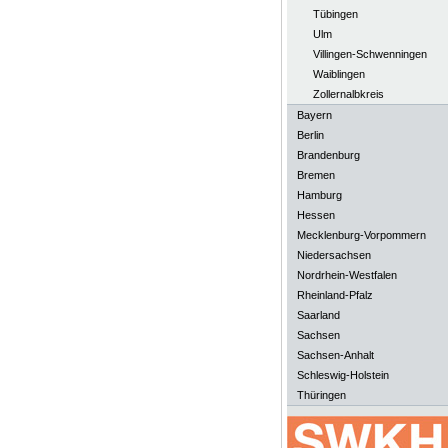
Tübingen
Ulm
Villingen-Schwenningen
Waiblingen
Zollernalbkreis
Bayern
Berlin
Brandenburg
Bremen
Hamburg
Hessen
Mecklenburg-Vorpommern
Niedersachsen
Nordrhein-Westfalen
Rheinland-Pfalz
Saarland
Sachsen
Sachsen-Anhalt
Schleswig-Holstein
Thüringen