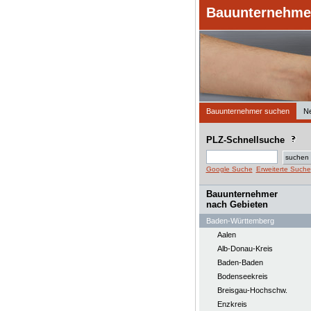
Bauunternehmer
Bauunternehmer suchen
N
PLZ-Schnellsuche
Google Suche
Erweiterte Suche
Bauunternehmer
nach Gebieten
Baden-Württemberg
Aalen
Alb-Donau-Kreis
Baden-Baden
Bodenseekreis
Breisgau-Hochschw.
Enzkreis