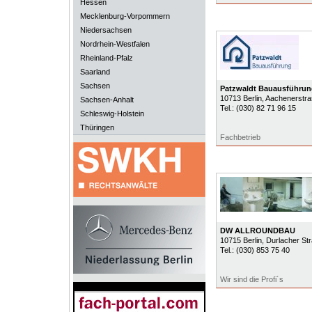
Hessen
Mecklenburg-Vorpommern
Niedersachsen
Nordrhein-Westfalen
Rheinland-Pfalz
Saarland
Sachsen
Patzwaldt Bauausführu
10713
Berlin
, Aachenerstr
Sachsen-Anhalt
Tel.:
(030) 82 71 96 15
Schleswig-Holstein
Thüringen
Fachbetrieb
DW ALLROUNDBAU
10715
Berlin
, Durlacher St
Tel.:
(030) 853 75 40
Wir sind die Profi´s