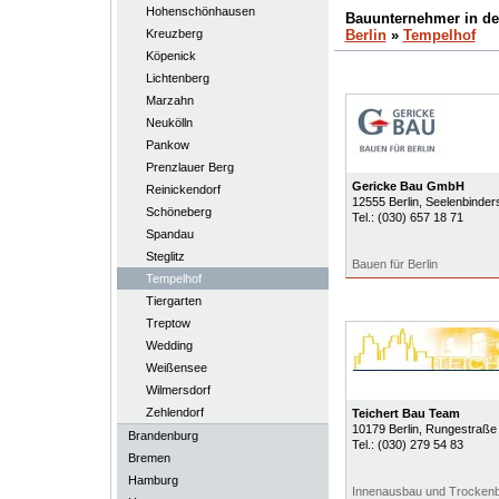
Hohenschönhausen
Bauunternehmer in d
Kreuzberg
Berlin
»
Tempelhof
Köpenick
Lichtenberg
Marzahn
Neukölln
Pankow
Prenzlauer Berg
Gericke Bau GmbH
Reinickendorf
12555
Berlin
, Seelenbinder
Schöneberg
Tel.:
(030) 657 18 71
Spandau
Steglitz
Bauen für Berlin
Tempelhof
Tiergarten
Treptow
Wedding
Weißensee
Wilmersdorf
Zehlendorf
Teichert Bau Team
10179
Berlin
, Rungestraße
Brandenburg
Tel.:
(030) 279 54 83
Bremen
Hamburg
Innenausbau und Trocken