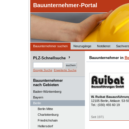
Bauunternehmer-Portal
Bauunternehmer suchen
Neuzugänge
Notdienst
Sachvers
Bauunternehmer in
Be
PLZ-Schnellsuche
Google Suche
Erweiterte Suche
Bauunternehmer
nach Gebieten
Baden-Württemberg
W. Ruibat Bauausführu
Bayern
12105
Berlin
, Attilastr. 53
Berlin
Tel.:
(030) 455 60 19
Berlin Mitte
Charlottenburg
Seit 1971
Friedrichshain
Hellersdorf