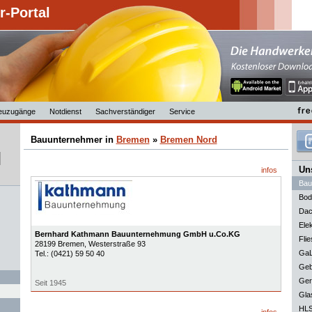
-Portal
euzugänge
Notdienst
Sachverständiger
Service
Bauunternehmer in
Bremen
»
Bremen Nord
Uns
infos
Bau
Bod
Dac
Elek
Bernhard Kathmann Bauunternehmung GmbH u.Co.KG
Flie
28199
Bremen
, Westerstraße 93
GaL
Tel.:
(0421) 59 50 40
Geb
Ger
Seit 1945
Gla
HLS