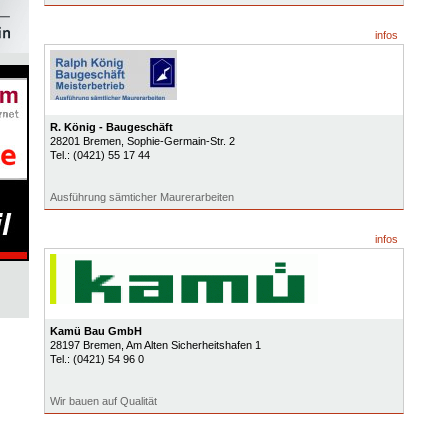
infos
R. König - Baugeschäft
28201
Bremen
, Sophie-Germain-Str. 2
Tel.:
(0421) 55 17 44
Ausführung sämticher Maurerarbeiten
infos
Kamü Bau GmbH
28197
Bremen
, Am Alten Sicherheitshafen 1
Tel.:
(0421) 54 96 0
Wir bauen auf Qualität