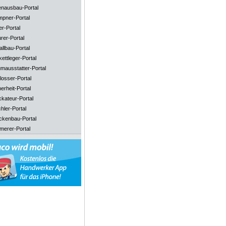
enausbau-Portal
mpner-Portal
er-Portal
rer-Portal
llbau-Portal
ettleger-Portal
mausstatter-Portal
losser-Portal
erheit-Portal
ckateur-Portal
hler-Portal
ckenbau-Portal
merer-Portal