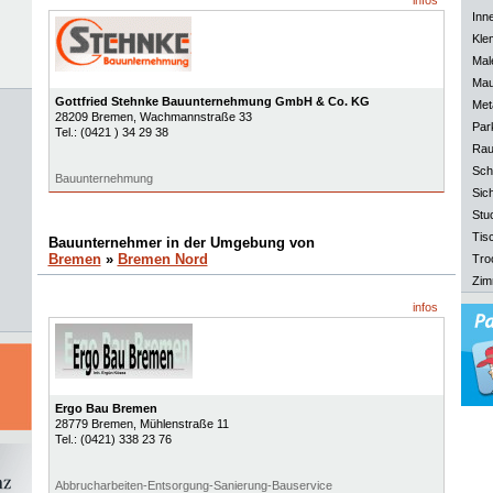
infos
Inn
Kle
Mal
Mau
Gottfried Stehnke Bauunternehmung GmbH & Co. KG
Meta
28209
Bremen
, Wachmannstraße 33
Park
Tel.:
(0421 ) 34 29 38
Rau
Sch
Bauunternehmung
Sich
Stu
Tisc
Bauunternehmer in der Umgebung von
Bremen
»
Bremen Nord
Tro
Zim
infos
Ergo Bau Bremen
28779
Bremen
, Mühlenstraße 11
Tel.:
(0421) 338 23 76
Abbrucharbeiten-Entsorgung-Sanierung-Bauservice