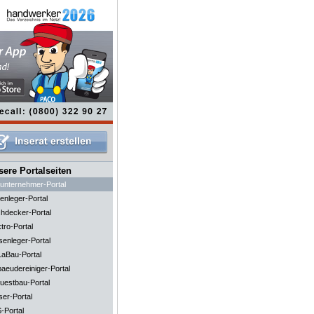
ere Portalseiten
unternehmer-Portal
enleger-Portal
hdecker-Portal
tro-Portal
senleger-Portal
aBau-Portal
aeudereiniger-Portal
uestbau-Portal
ser-Portal
-Portal