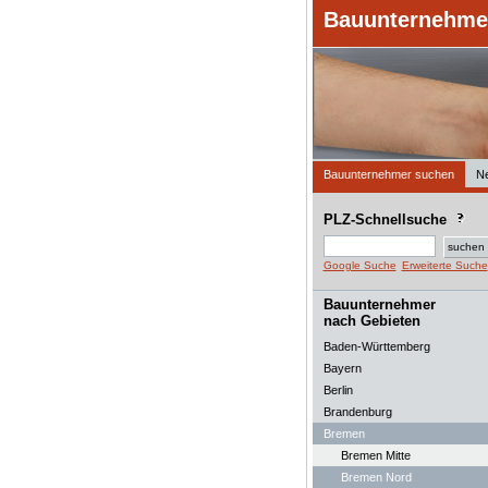
Bauunternehmer
Bauunternehmer suchen
N
PLZ-Schnellsuche
Google Suche
Erweiterte Suche
Bauunternehmer
nach Gebieten
Baden-Württemberg
Bayern
Berlin
Brandenburg
Bremen
Bremen Mitte
Bremen Nord