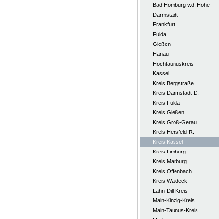
Bad Homburg v.d. Höhe
Darmstadt
Frankfurt
Fulda
Gießen
Hanau
Hochtaunuskreis
Kassel
Kreis Bergstraße
Kreis Darmstadt-D.
Kreis Fulda
Kreis Gießen
Kreis Groß-Gerau
Kreis Hersfeld-R.
Kreis Kassel
Kreis Limburg
Kreis Marburg
Kreis Offenbach
Kreis Waldeck
Lahn-Dill-Kreis
Main-Kinzig-Kreis
Main-Taunus-Kreis