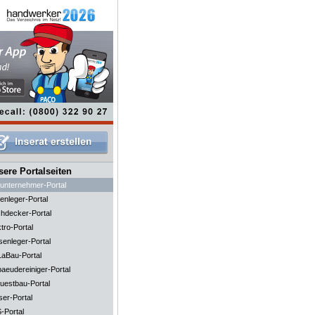
ere Portalseiten
unternehmer-Portal
enleger-Portal
hdecker-Portal
tro-Portal
senleger-Portal
aBau-Portal
aeudereiniger-Portal
uestbau-Portal
ser-Portal
-Portal