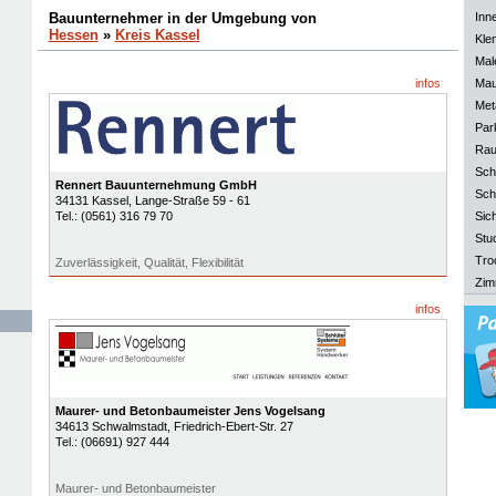
Bauunternehmer in der Umgebung von
Inn
Hessen
»
Kreis Kassel
Kle
Mal
infos
Mau
Meta
Park
Rau
Sch
Rennert Bauunternehmung GmbH
Sch
34131
Kassel
, Lange-Straße 59 - 61
Tel.:
(0561) 316 79 70
Sich
Stu
Tro
Zuverlässigkeit, Qualität, Flexibilität
Zim
infos
Maurer- und Betonbaumeister Jens Vogelsang
34613
Schwalmstadt
, Friedrich-Ebert-Str. 27
Tel.:
(06691) 927 444
Maurer- und Betonbaumeister