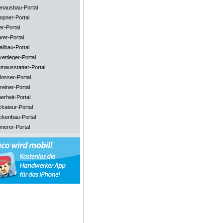
enausbau-Portal
mpner-Portal
er-Portal
rer-Portal
llbau-Portal
ettleger-Portal
mausstatter-Portal
losser-Portal
reiner-Portal
erheit-Portal
ckateur-Portal
ckenbau-Portal
merer-Portal