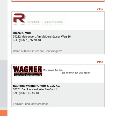
infos
Rrecaj GmbH
34212
Melsungen
, Am Melgershäuser Weg 16
Tel.:
(05661 ) 92 31 84
Wann nutzen Sie unsere Erfahrungen?
infos
Baufirma Wagner GmbH & CO. KG
36251
Bad Hersfeld
, Alte Straße 41
Tel.:
(06621) 6 46 10
Familien- und Meisterbetrieb