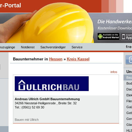
-Portal
euzugänge
Notdienst
Sachverständiger
Service
Bauunternehmer in
Hessen
»
Kreis Kassel
Uns
infos
Bau
Bod
Dac
Elek
Andreas Ullrich GmbH Bauunternehmung
Flie
34266
Niestetal-Heiligenrode
, Breite Str. 32
GaL
Tel.:
(0561) 52 69 30
Geb
Ger
Bauen mit Ullrich
Gla
HLS