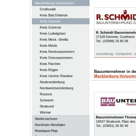
Mecklenburg-Vorpommern
Greifswald
Kreis Bad Doberan
Kreis Demmin
Kreis Güstrow
R. Schmidt Bauuntern
Kreis Ludwigslust
17109
Demmin
, Goethestr.
Kreis Meck.-Strelitz
Tel.:
(03998) 25 85 58
Kreis Müritz
Kreis Nordvorpommern
zuverlässig - kompetent - 
Kreis Ostvorpommern
Kreis Parchim
Kreis Rügen
Bauunternehmer in d
Mecklenburg-Vorpom
Kreis Uecker-Randow
Neubrandenburg
Nordwestmecklenburg
Rostock
Schwerin
Stralsund
Wismar
Bauunternehmen Thoma
Niedersachsen
18437
Stralsund
, Platz de
Nordrhein-Westfalen
Tel.:
(03831) 30 65 46
Rheinland-Pfalz