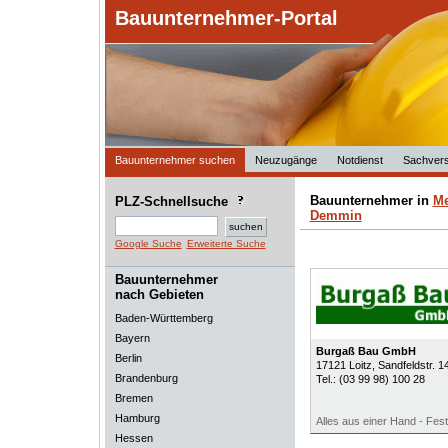
Bauunternehmer-Portal
Bauunternehmer suchen
Neuzugänge
Notdienst
Sachvers
Bauunternehmer in
Me
PLZ-Schnellsuche
Demmin
Google Suche
Erweiterte Suche
Bauunternehmer
nach Gebieten
Baden-Württemberg
Bayern
Burgaß Bau GmbH
Berlin
17121
Loitz
, Sandfeldstr. 1
Brandenburg
Tel.:
(03 99 98) 100 28
Bremen
Hamburg
Alles aus einer Hand - Fes
Hessen