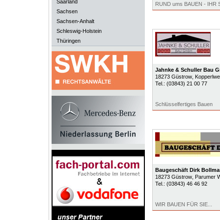
Saarland
RUND ums BAUEN - IHR
Sachsen
Sachsen-Anhalt
Schleswig-Holstein
Thüringen
Jahnke & Schuller Bau 
18273
Güstrow
, Kopperlwe
Tel.:
(03843) 21 00 77
Schlüsselfertiges Bauen
Baugeschäft Dirk Bollm
18273
Güstrow
, Parumer 
Tel.:
(03843) 46 46 92
WIR BAUEN FÜR SIE...