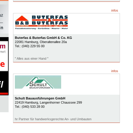
infos
Buterfas & Buterfas GmbH & Co. KG
22081
Hamburg
, Oberaltenallee 20a
Tel.:
(040) 229 55 00
" Alles aus einer Hand "
infos
Schult Bauausführungen GmbH
22419
Hamburg
, Langenhorner Chaussee 299
Tel.:
(040) 533 28 00
hr Partner für handwerksgerechte An- und Umbauten