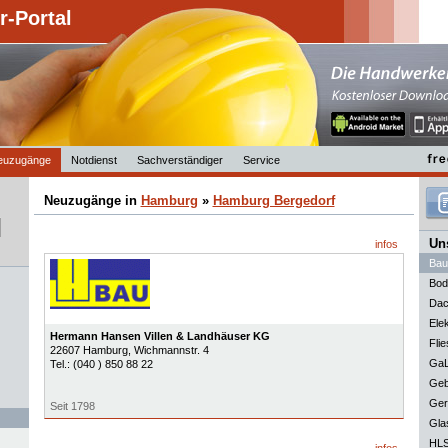
-Portal
euzugänge
Notdienst
Sachverständiger
Service
Neuzugänge in
Hamburg
»
Hamburg Bergedorf
Uns
infos
Bau
Bod
Dac
Elek
Hermann Hansen Villen & Landhäuser KG
Flie
22607
Hamburg
, Wichmannstr. 4
GaL
Tel.:
(040 ) 850 88 22
Geb
Ger
Seit 1798
Gla
HLS