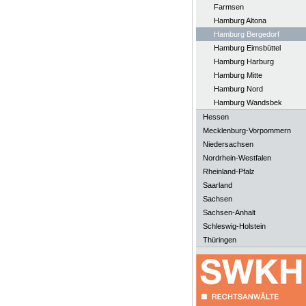
Farmsen
Hamburg Altona
Hamburg Bergedorf
Hamburg Eimsbüttel
Hamburg Harburg
Hamburg Mitte
Hamburg Nord
Hamburg Wandsbek
Hessen
Mecklenburg-Vorpommern
Niedersachsen
Nordrhein-Westfalen
Rheinland-Pfalz
Saarland
Sachsen
Sachsen-Anhalt
Schleswig-Holstein
Thüringen