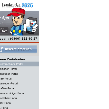
ere Portalseiten
unternehmer-Portal
enleger-Portal
hdecker-Portal
tro-Portal
senleger-Portal
aBau-Portal
aeudereiniger-Portal
uestbau-Portal
ser-Portal
-Portal