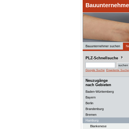
Bauunternehmer
Bauunternehmer suchen
N
PLZ-Schnellsuche
Google Suche
Erweiterte Suche
Neuzugänge
nach Gebieten
Baden-Württemberg
Bayern
Berlin
Brandenburg
Bremen
Hamburg
Blankenese