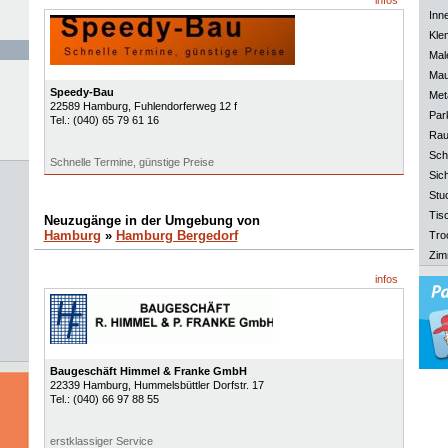
infos
Inn
Kle
Mal
Mau
Speedy-Bau
Meta
22589
Hamburg
, Fuhlendorferweg 12 f
Park
Tel.:
(040) 65 79 61 16
Rau
Sch
Schnelle Termine, günstige Preise
Sich
Stu
Tisc
Neuzugänge in der Umgebung von
Hamburg
»
Hamburg Bergedorf
Tro
Zim
infos
Baugeschäft Himmel & Franke GmbH
22339
Hamburg
, Hummelsbüttler Dorfstr. 17
Tel.:
(040) 66 97 88 55
erstklassiger Service