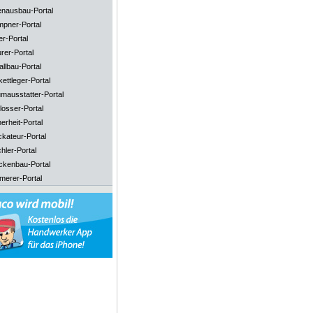
enausbau-Portal
mpner-Portal
er-Portal
rer-Portal
llbau-Portal
ettleger-Portal
mausstatter-Portal
losser-Portal
erheit-Portal
ckateur-Portal
hler-Portal
ckenbau-Portal
merer-Portal