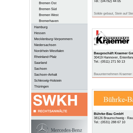
Tel.:
(04792) 44 05
Bremen Ost
Bremen Süd
Solide gebaut, Stein auf Ste
Bremen West
Bremerhaven
Hamburg
Hessen
Mecklenburg-Vorpommern
Niedersachsen
Nordrhein-Westfalen
Baugeschäft Kraemer G
Rheinland-Pfalz
30419
Hannover
, Entenfa
Tel.:
(0511) 271 50 13
Saarland
Sachsen
Bauunternehmen Kraemer 
Sachsen-Anhalt
Schleswig-Holstein
Thüringen
Bührke-Bau GmbH
38126
Braunschweig - Rau
Tel.:
(0531) 288 67 10