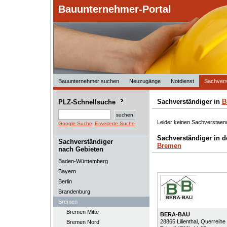
Bauunternehmer-Portal
Bauunternehmer suchen
Neuzugänge
Notdienst
Sachvers
Sachverständiger in
B
PLZ-Schnellsuche
Leider keinen Sachverstaen
Google Suche
Erweiterte Suche
Sachverständiger in 
Sachverständiger
Bremen
nach Gebieten
Baden-Württemberg
Bayern
Berlin
Brandenburg
Bremen
Bremen Mitte
BERA-BAU
28865
Lilienthal
, Querreihe
Bremen Nord