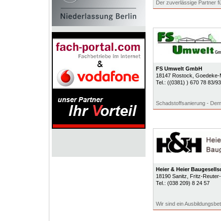
Der zuverlässige Partner 
FS Umwelt GmbH
18147
Rostock
, Goedeke-M
Tel.:
((0381) ) 670 78 83/93
Schadstoffsanierung - Dem
Heier & Heier Baugesell
18190
Sanitz
, Fritz-Reuter-
Tel.:
(038 209) 8 24 57
Wir sind ein Ausbildungsbet