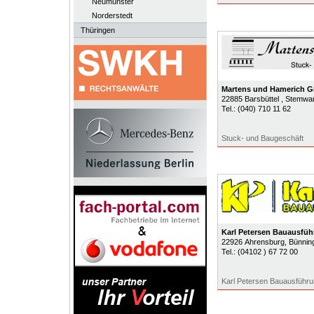
Neumünster
Norderstedt
Thüringen
Martens und Hamerich 
22885
Barsbüttel
, Stemwa
Tel.:
(040) 710 11 62
Stuck- und Baugeschäft
Karl Petersen Bauausf
22926
Ahrensburg
, Bünning
Tel.:
(04102 ) 67 72 00
Karl Petersen Bauausfüh