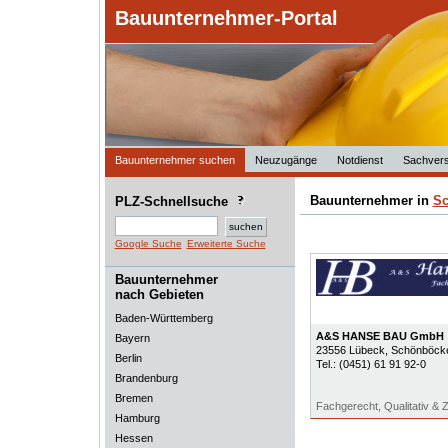
Bauunternehmer-Portal
Bauunternehmer suchen
Neuzugänge
Notdienst
Sachvers
Bauunternehmer in
Sc
PLZ-Schnellsuche
Google Suche
Erweiterte Suche
Bauunternehmer
nach Gebieten
Baden-Württemberg
A&S HANSE BAU GmbH
Bayern
23556
Lübeck
, Schönböcke
Berlin
Tel.:
(0451) 61 91 92-0
Brandenburg
Bremen
Fachgerecht, Qualitativ & 
Hamburg
Hessen