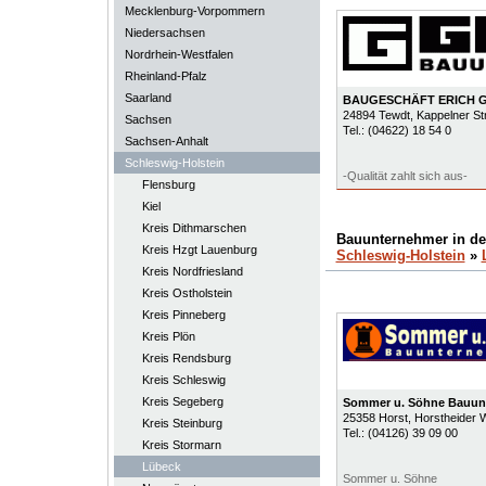
Mecklenburg-Vorpommern
Niedersachsen
Nordrhein-Westfalen
Rheinland-Pfalz
Saarland
BAUGESCHÄFT ERICH G
24894
Tewdt
, Kappelner S
Sachsen
Tel.:
(04622) 18 54 0
Sachsen-Anhalt
Schleswig-Holstein
-Qualität zahlt sich aus-
Flensburg
Kiel
Kreis Dithmarschen
Bauunternehmer in d
Kreis Hzgt Lauenburg
Schleswig-Holstein
»
Kreis Nordfriesland
Kreis Ostholstein
Kreis Pinneberg
Kreis Plön
Kreis Rendsburg
Kreis Schleswig
Kreis Segeberg
Sommer u. Söhne Bauu
25358
Horst
, Horstheider 
Kreis Steinburg
Tel.:
(04126) 39 09 00
Kreis Stormarn
Lübeck
Sommer u. Söhne