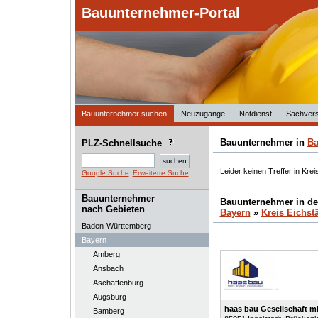
Bauunternehmer-Portal
Bauunternehmer suchen
Neuzugänge
Notdienst
Sachvers
Bauunternehmer in
Ba
PLZ-Schnellsuche
Leider keinen Treffer in Krei
Google Suche
Erweiterte Suche
Bauunternehmer
Bauunternehmer in d
nach Gebieten
Bayern
»
Kreis Eichstä
Baden-Württemberg
Bayern
Amberg
Ansbach
Aschaffenburg
Augsburg
haas bau Gesellschaft 
Bamberg