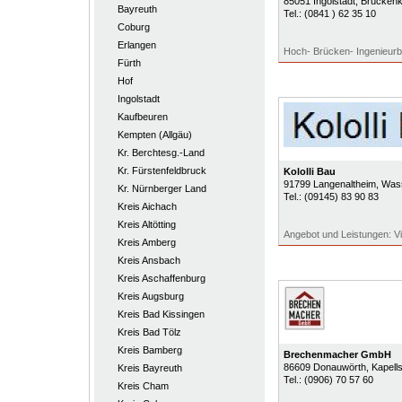
85051
Ingolstadt
, Brückenk
Bayreuth
Tel.:
(0841 ) 62 35 10
Coburg
Erlangen
Hoch- Brücken- Ingenieur
Fürth
Hof
Ingolstadt
Kaufbeuren
Kempten (Allgäu)
Kr. Berchtesg.-Land
Kr. Fürstenfeldbruck
Kololli Bau
91799
Langenaltheim
, Was
Kr. Nürnberger Land
Tel.:
(09145) 83 90 83
Kreis Aichach
Kreis Altötting
Angebot und Leistungen: Viel
Kreis Amberg
Kreis Ansbach
Kreis Aschaffenburg
Kreis Augsburg
Kreis Bad Kissingen
Kreis Bad Tölz
Kreis Bamberg
Brechenmacher GmbH
86609
Donauwörth
, Kapell
Kreis Bayreuth
Tel.:
(0906) 70 57 60
Kreis Cham