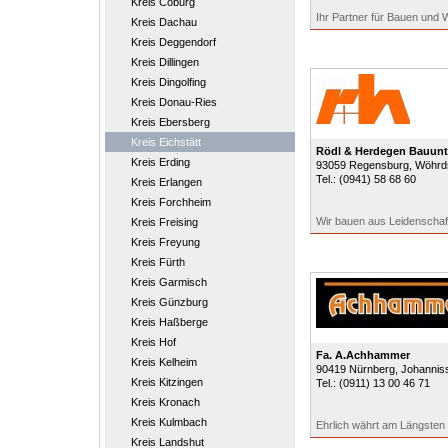
Kreis Coburg
Ihr Partner für Bauen und
Kreis Dachau
Kreis Deggendorf
Kreis Dillingen
Kreis Dingolfing
Kreis Donau-Ries
Kreis Ebersberg
Kreis Eichstätt
Rödl & Herdegen Bauu
Kreis Erding
93059
Regensburg
, Wöhrd
Tel.:
(0941) 58 68 60
Kreis Erlangen
Kreis Forchheim
Wir bauen aus Leidenschaf
Kreis Freising
Kreis Freyung
Kreis Fürth
Kreis Garmisch
Kreis Günzburg
Kreis Haßberge
Kreis Hof
Fa. A.Achhammer
Kreis Kelheim
90419
Nürnberg
, Johannis
Kreis Kitzingen
Tel.:
(0911) 13 00 46 71
Kreis Kronach
Kreis Kulmbach
Ehrlich währt am Längsten
Kreis Landshut