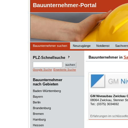
Bauunternehmer-Portal
Bauunternehmer suchen
Neuzugänge
Notdienst
Sachvers
Bauunternehmer in
Sa
PLZ-Schnellsuche
Google Suche
Erweiterte Suche
Bauunternehmer
nach Gebieten
Baden-Württemberg
GM Niveaubau Zwickau
Bayern
08064
Zwickau
, Stenner St
Berlin
Tel.:
(0375) 3034692
Brandenburg
Bremen
Erfahrungen im schlüsselfe
Hamburg
Hessen