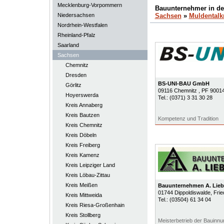
Mecklenburg-Vorpommern
Bauunternehmer in d
Niedersachsen
Sachsen
»
Muldentalk
Nordrhein-Westfalen
Rheinland-Pfalz
Saarland
Sachsen
Chemnitz
Dresden
BS-UNI-BAU GmbH
Görlitz
09116
Chemnitz
, PF 9001
Hoyerswerda
Tel.:
(0371) 3 31 30 28
Kreis Annaberg
Kreis Bautzen
Kompetenz und Tradition
Kreis Chemnitz
Kreis Döbeln
Kreis Freiberg
Kreis Kamenz
Kreis Leipziger Land
Kreis Löbau-Zittau
Kreis Meißen
Bauunternehmen A. Lie
01744
Dippoldiswalde
, Fri
Kreis Mittweida
Tel.:
(03504) 61 34 04
Kreis Riesa-Großenhain
Kreis Stollberg
Meisterbetrieb der Bauinnu