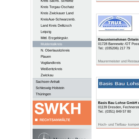
Kreis Sächs. Schweiz
Kreis Torgau-Oschatz
Kreis Zwickauer Land
KreisAue-Schwarzenb.
Land Kreis Delitzsch
Leipzig
Mittl. Erzgebirgskr.
Bauunternehmen Ortwin
01728
Bannewitz /OT Poss
Muldentalkreis
Tel.:
(035206) 217 79
N. Oberlausitzkreis
Plauen
Maurermeister und Restaur
Vogtlandkreis
Weißeritzkreis
Zwickau
Sachsen-Anhalt
Schleswig-Holstein
Thüringen
Basis Bau Lohse GmbH
01139
Dresden
, Fechnerst
Tel.:
(0351) 849 57 80
Hoch- und Tiefbau- kompet