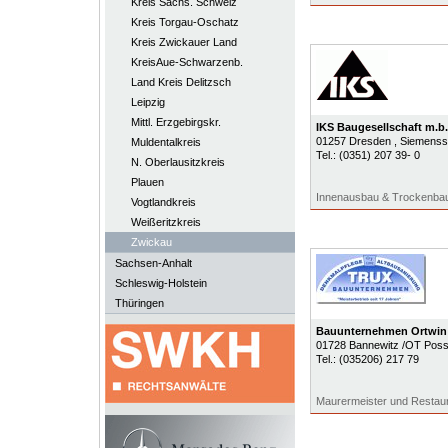
Kreis Sächs. Schweiz
Kreis Torgau-Oschatz
Kreis Zwickauer Land
KreisAue-Schwarzenb.
Land Kreis Delitzsch
Leipzig
Mittl. Erzgebirgskr.
IKS Baugesellschaft m.b.
01257
Dresden
, Siemenss
Muldentalkreis
Tel.:
(0351) 207 39- 0
N. Oberlausitzkreis
Plauen
Innenausbau & Trockenba
Vogtlandkreis
Weißeritzkreis
Zwickau
Sachsen-Anhalt
Schleswig-Holstein
Thüringen
Bauunternehmen Ortwin
01728
Bannewitz /OT Poss
Tel.:
(035206) 217 79
Maurermeister und Restaur