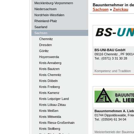
Mecklenburg-Vorpommern
Bauunternehmer in d
Niedersachsen
Sachsen
»
Zwickau
Nordrhein-Westfalen
Rheinland-Pfalz
Saarland
Sachsen
Chemnitz
Dresden
BS-UNI-BAU GmbH
Görlitz
09116
Chemnitz
, PF 9001
Hoyerswerda
Tel.:
(0371) 3 31 30 28
Kreis Annaberg
Kreis Bautzen
Kompetenz und Tradition
Kreis Chemnitz
Kreis Döbeln
Kreis Freiberg
Kreis Kamenz
Kreis Leipziger Land
Kreis Löbau-Zittau
Kreis Meißen
Bauunternehmen A. Lie
01744
Dippoldiswalde
, Fri
Kreis Mittweida
Tel.:
(03504) 61 34 04
Kreis Riesa-Großenhain
Kreis Stollberg
Meisterbetrieb der Bauinnu