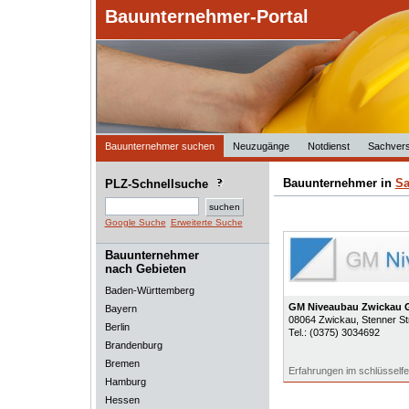
Bauunternehmer-Portal
Bauunternehmer suchen
Neuzugänge
Notdienst
Sachvers
Bauunternehmer in
Sa
PLZ-Schnellsuche
Google Suche
Erweiterte Suche
Bauunternehmer
nach Gebieten
Baden-Württemberg
GM Niveaubau Zwickau
Bayern
08064
Zwickau
, Stenner St
Berlin
Tel.:
(0375) 3034692
Brandenburg
Bremen
Erfahrungen im schlüsselfe
Hamburg
Hessen