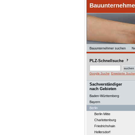
Bauunternehmer
Bauunternehmer suchen
N
PLZ-Schnellsuche
Google Suche
Erweiterte Suche
Sachverständiger
nach Gebieten
Baden-Württemberg
Bayern
Berlin
Berlin Mitte
Charlottenburg
Friedrichshain
Hellersdorf