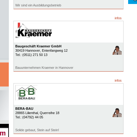
Wir sind ein Ausbildungsbetrieb
infos
Baugeschäft Kraemer GmbH
30419
Hannover
, Entenfangweg 12
Tel.:
(0511) 271 50 13
Bauunternehmen Kraemer in Hannover
infos
BERA-BAU
28865
Lilienthal
, Querreihe 18
Tel.:
(04792) 44 05
Solide gebaut, Stein auf Stein!