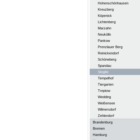
Hohenschönhausen
Kreuzberg
Köpenick
Lichtenberg
Marzahn
Neukölln
Pankow
Prenzlauer Berg
Reinickendorf
Schöneberg
Spandau
Steglitz
Tempelhof
Tiergarten
Treptow
Wedding
Weißensee
Wilmersdorf
Zehlendorf
Brandenburg
Bremen
Hamburg