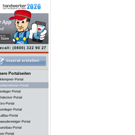
ere Portalseiten
klempner-Portal
unternehmer-Portal
enleger-Portal
hdecker-Portal
tro-Portal
senleger-Portal
aBau-Portal
aeudereiniger-Portal
uestbau-Portal
ser-Portal