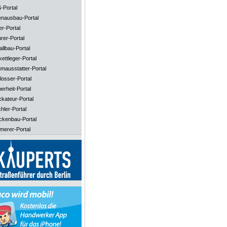
-Portal
enausbau-Portal
er-Portal
rer-Portal
llbau-Portal
ettleger-Portal
mausstatter-Portal
losser-Portal
erheit-Portal
ckateur-Portal
hler-Portal
ckenbau-Portal
merer-Portal