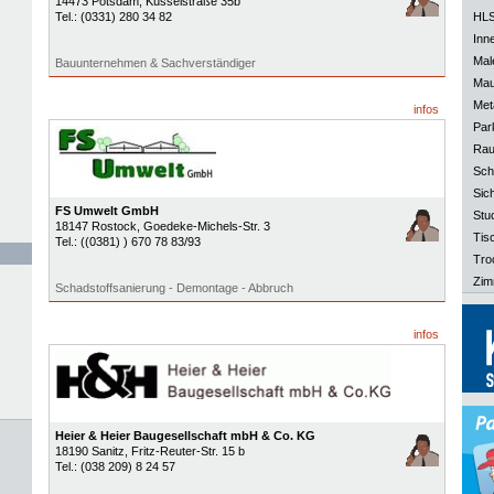
14473
Potsdam
, Küsselstraße 35b
Tel.:
(0331) 280 34 82
HLS
Inn
Mal
Bauunternehmen & Sachverständiger
Mau
Meta
infos
Park
Rau
Sch
Sich
FS Umwelt GmbH
Stu
18147
Rostock
, Goedeke-Michels-Str. 3
Tisc
Tel.:
((0381) ) 670 78 83/93
Tro
Zim
Schadstoffsanierung - Demontage - Abbruch
infos
Heier & Heier Baugesellschaft mbH & Co. KG
18190
Sanitz
, Fritz-Reuter-Str. 15 b
Tel.:
(038 209) 8 24 57