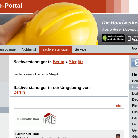
-Portal
euzugänge
Notdienst
Sachverständiger
Service
Sachverständiger in
Berlin
»
Steglitz
Leider keinen Treffer in Steglitz
Uns
Bau
Sachverständiger in der Umgebung von
Bau
Berlin
Bod
Dac
infos
Elek
Flie
GaL
Geb
Ger
Gühlholtz Bau
Gla