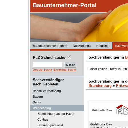
Bauunternehmer-Portal
Bauunternehmer suchen
Neuzugänge
Notdienst
Sachvers
Sachverständiger in
B
PLZ-Schnellsuche
Leider keinen Treffer in Prit
Google Suche
Erweiterte Suche
Sachverständiger
Sachverständiger in 
nach Gebieten
Brandenburg
»
Pritzw
Baden-Württemberg
Bayern
Berlin
Brandenburg
Brandenburg an der Havel
Cottbus
Gühlholtz Bau
Dahme/Spreewald