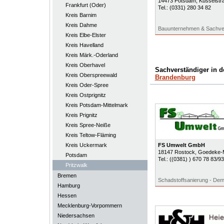
14473
Potsdam
, Küsselstr
Frankfurt (Oder)
Tel.:
(0331) 280 34 82
Kreis Barnim
Kreis Dahme
Bauunternehmen & Sachver
Kreis Elbe-Elster
Kreis Havelland
Kreis Märk.-Oderland
Kreis Oberhavel
Sachverständiger in 
Kreis Oberspreewald
Brandenburg
Kreis Oder-Spree
Kreis Ostprignitz
Kreis Potsdam-Mittelmark
Kreis Prignitz
Kreis Spree-Neiße
Kreis Teltow-Fläming
Kreis Uckermark
FS Umwelt GmbH
18147
Rostock
, Goedeke-M
Potsdam
Tel.:
((0381) ) 670 78 83/93
Pritzwalk
Bremen
Schadstoffsanierung - Dem
Hamburg
Hessen
Mecklenburg-Vorpommern
Niedersachsen