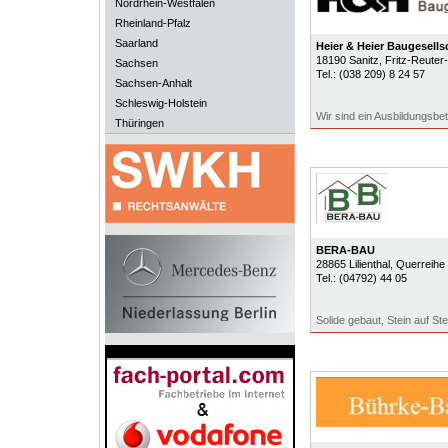
Nordrhein-Westfalen
Rheinland-Pfalz
Saarland
Heier & Heier Baugesell
18190
Sanitz
, Fritz-Reuter-
Sachsen
Tel.:
(038 209) 8 24 57
Sachsen-Anhalt
Schleswig-Holstein
Wir sind ein Ausbildungsbet
Thüringen
BERA-BAU
28865
Lilienthal
, Querreihe
Tel.:
(04792) 44 05
Solide gebaut, Stein auf Ste