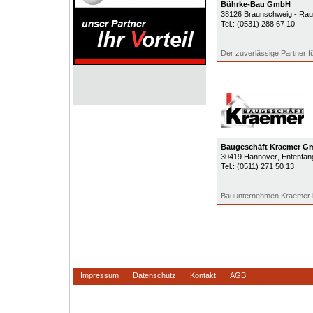
Bührke-Bau GmbH
38126
Braunschweig - Rau
Tel.:
(0531) 288 67 10
Der zuverlässige Partner 
Baugeschäft Kraemer G
30419
Hannover
, Entenfa
Tel.:
(0511) 271 50 13
Bauunternehmen Kraemer 
Impressum
Datenschutz
Kontakt
AGB