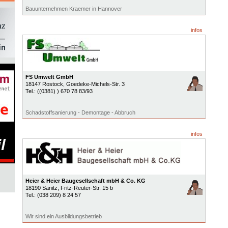
Bauunternehmen Kraemer in Hannover
infos
FS Umwelt GmbH
18147
Rostock
, Goedeke-Michels-Str. 3
Tel.:
((0381) ) 670 78 83/93
Schadstoffsanierung - Demontage - Abbruch
infos
Heier & Heier Baugesellschaft mbH & Co. KG
18190
Sanitz
, Fritz-Reuter-Str. 15 b
Tel.:
(038 209) 8 24 57
Wir sind ein Ausbildungsbetrieb