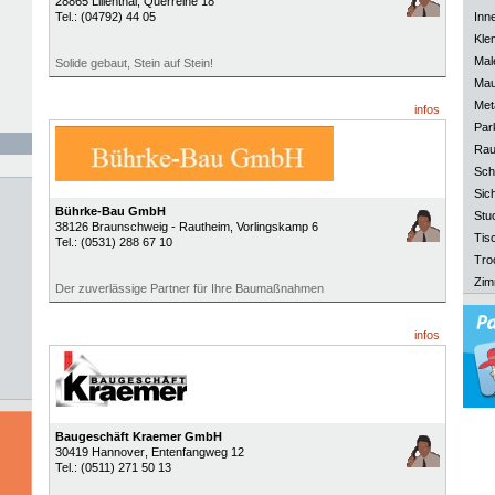
28865
Lilienthal
, Querreihe 18
Tel.:
(04792) 44 05
Inn
Kle
Mal
Solide gebaut, Stein auf Stein!
Mau
Meta
infos
Park
Rau
Sch
Sich
Bührke-Bau GmbH
Stu
38126
Braunschweig - Rautheim
, Vorlingskamp 6
Tisc
Tel.:
(0531) 288 67 10
Tro
Zim
Der zuverlässige Partner für Ihre Baumaßnahmen
infos
Baugeschäft Kraemer GmbH
30419
Hannover
, Entenfangweg 12
Tel.:
(0511) 271 50 13