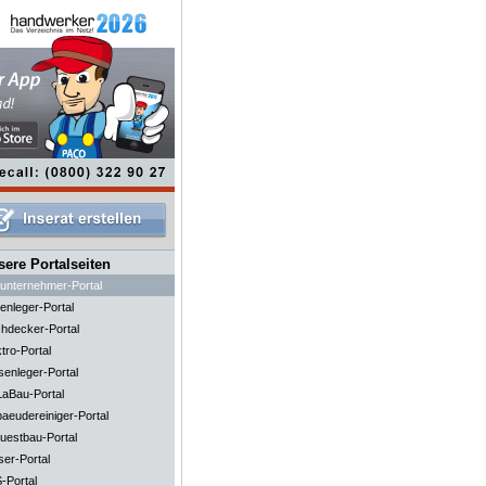
ere Portalseiten
unternehmer-Portal
enleger-Portal
hdecker-Portal
tro-Portal
senleger-Portal
aBau-Portal
aeudereiniger-Portal
uestbau-Portal
ser-Portal
-Portal