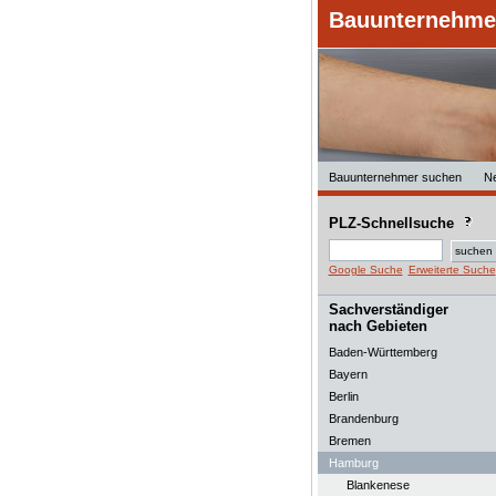
Bauunternehmer
Bauunternehmer suchen
N
PLZ-Schnellsuche
Google Suche
Erweiterte Suche
Sachverständiger
nach Gebieten
Baden-Württemberg
Bayern
Berlin
Brandenburg
Bremen
Hamburg
Blankenese