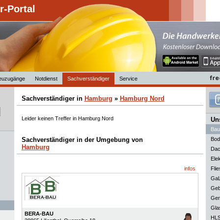
-Portal
euzugänge
Notdienst
Sachverständiger
Service
Sachverständiger in
Hamburg
»
Hamburg Nord
Leider keinen Treffer in Hamburg Nord
Uns
Bau
Sachverständiger in der Umgebung von
Bod
Hamburg
Dac
Elek
infos
Flie
GaL
Geb
Ger
Gla
BERA-BAU
HLS