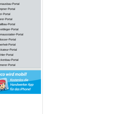
enausbau-Portal
mpner-Portal
er-Portal
rer-Portal
llbau-Portal
ettleger-Portal
mausstatter-Portal
losser-Portal
erheit-Portal
ckateur-Portal
hler-Portal
ckenbau-Portal
merer-Portal