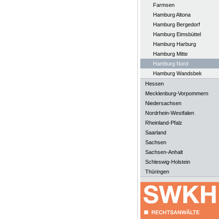
Farmsen
Hamburg Altona
Hamburg Bergedorf
Hamburg Eimsbüttel
Hamburg Harburg
Hamburg Mitte
Hamburg Nord
Hamburg Wandsbek
Hessen
Mecklenburg-Vorpommern
Niedersachsen
Nordrhein-Westfalen
Rheinland-Pfalz
Saarland
Sachsen
Sachsen-Anhalt
Schleswig-Holstein
Thüringen